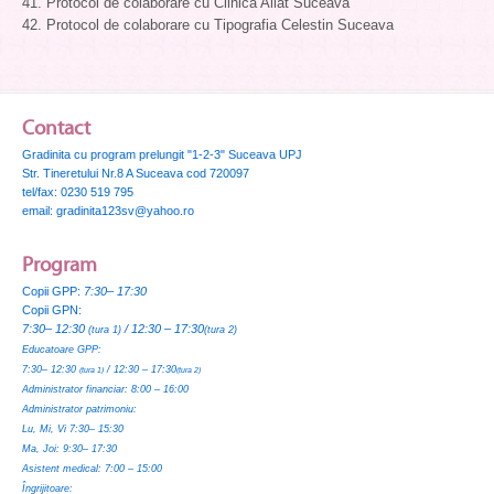
41. Protocol de colaborare cu Clinica Aliat Suceava
42. Protocol de colaborare cu Tipografia Celestin Suceava
Contact
Gradinita cu program prelungit "1-2-3" Suceava UPJ
Str. Tineretului Nr.8 A Suceava cod 720097
tel/fax: 0230 519 795
email: gradinita123sv@yahoo.ro
Program
Copii GPP:
7:30– 17:30
Copii GPN:
7:30– 12:30
/ 12:30 – 17:30
(tura 1)
(tura 2)
Educatoare GPP:
7:30– 12:30
/ 12:30 – 17:30
(tura 1)
(tura 2)
Administrator financiar:
8:00 – 16:00
Administrator patrimoniu:
Lu, Mi, Vi 7:30– 15:30
Ma, Joi: 9:30– 17:30
Asistent medical:
7:00 – 15:00
Îngrijitoare: