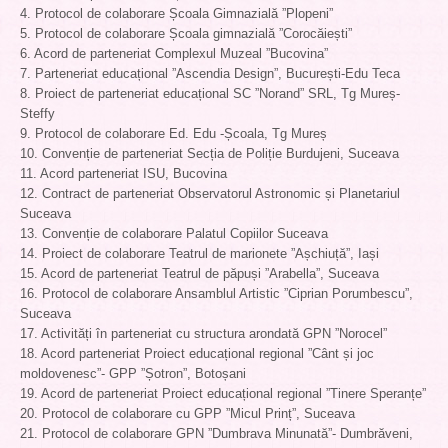
4. Protocol de colaborare Școala Gimnazială ”Plopeni”
5. Protocol de colaborare Școala gimnazială ”Corocăiești”
6. Acord de parteneriat Complexul Muzeal ”Bucovina”
7. Parteneriat educațional ”Ascendia Design”, București-Edu Teca
8. Proiect de parteneriat educațional SC ”Norand” SRL, Tg Mureș-
Steffy
9. Protocol de colaborare Ed. Edu -Școala, Tg Mureș
10. Convenție de parteneriat Secția de Poliție Burdujeni, Suceava
11. Acord parteneriat ISU, Bucovina
12. Contract de parteneriat Observatorul Astronomic și Planetariul
Suceava
13. Convenție de colaborare Palatul Copiilor Suceava
14. Proiect de colaborare Teatrul de marionete ”Așchiuță”, Iași
15. Acord de parteneriat Teatrul de păpuși ”Arabella”, Suceava
16. Protocol de colaborare Ansamblul Artistic ”Ciprian Porumbescu”,
Suceava
17. Activități în parteneriat cu structura arondată GPN ”Norocel”
18. Acord parteneriat Proiect educațional regional ”Cânt și joc
moldovenesc”- GPP ”Șotron”, Botoșani
19. Acord de parteneriat Proiect educațional regional ”Tinere Speranțe”
20. Protocol de colaborare cu GPP ”Micul Prinț”, Suceava
21. Protocol de colaborare GPN ”Dumbrava Minunată”- Dumbrăveni,