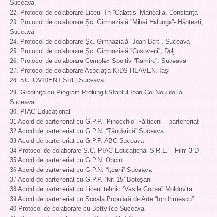
Suceava
22. Protocol de colaborare Liceul Th ”Calattis”-Mangalia, Constanța
23. Protocol de colaborare Șc. Gimnazială ”Mihai Halunga”- Hănțești,
Suceava
24. Protocol de colaborare Șc. Gimnazială ”Jean Bart”, Suceava
25. Protocol de colaborare Șc. Gimnazială ”Cosoveni”, Dolj
26. Protocol de colaborare Complex Sportiv ”Ramiro”, Suceava
27. Protocol de colaborare Asociația KIDS HEAVEN, Iași
28. SC. OVIDENT SRL, Suceava
29. Gradiniţa cu Program Prelungit Sfantul Ioan Cel Nou de la
Suceava
30. PIAC Educaţional
31 Acord de parteneriat cu G.P.P. “Pinocchio” Fălticeni – parteneriat
32 Acord de parteneriat cu G.P.N. “Țăndărică” Suceava
33 Acord de parteneriat cu G.P.P. ABC Suceava
34 Protocol de colaborare S.C. PIAC Educațional S.R.L. – Film 3 D
35 Acord de parteneriat cu G.P.N. Obcini
36 Acord de parteneriat cu G.P.N. “Ițcani” Suceava
37 Acord de parteneriat cu G.P.P. “Nr. 15” Botoșani
38 Acord de parteneriat cu Liceul tehnic “Vasile Cocea” Moldovița
39 Acord de parteneriat cu Școala Populară de Arte “Ion Irimescu”
40 Protocol de colaborare cu Betty Ice Suceava