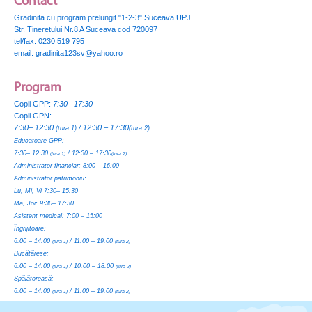
Contact
Gradinita cu program prelungit "1-2-3" Suceava UPJ
Str. Tineretului Nr.8 A Suceava cod 720097
tel/fax: 0230 519 795
email: gradinita123sv@yahoo.ro
Program
Copii GPP:
7:30– 17:30
Copii GPN:
7:30– 12:30
/ 12:30 – 17:30
(tura 1)
(tura 2)
Educatoare GPP:
7:30– 12:30
/ 12:30 – 17:30
(tura 1)
(tura 2)
Administrator financiar:
8:00 – 16:00
Administrator patrimoniu:
Lu, Mi, Vi 7:30– 15:30
Ma, Joi: 9:30– 17:30
Asistent medical:
7:00 – 15:00
Îngrijitoare:
6:00 – 14:00
/ 11:00 – 19:00
(tura 1)
(tura 2)
Bucătărese:
6:00 – 14:00
/ 10:00 – 18:00
(tura 1)
(tura 2)
Spălătoreasă:
6:00 – 14:00
/ 11:00 – 19:00
(tura 1)
(tura 2)