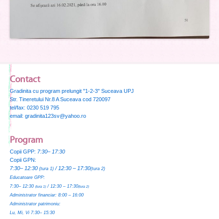
Contact
Gradinita cu program prelungit "1-2-3" Suceava UPJ
Str. Tineretului Nr.8 A Suceava cod 720097
tel/fax: 0230 519 795
email: gradinita123sv@yahoo.ro
Program
Copii GPP:
7:30– 17:30
Copii GPN:
7:30– 12:30
/ 12:30 – 17:30
(tura 1)
(tura 2)
Educatoare GPP:
7:30– 12:30
/ 12:30 – 17:30
(tura 1)
(tura 2)
Administrator financiar:
8:00 – 16:00
Administrator patrimoniu:
Lu, Mi, Vi 7:30– 15:30