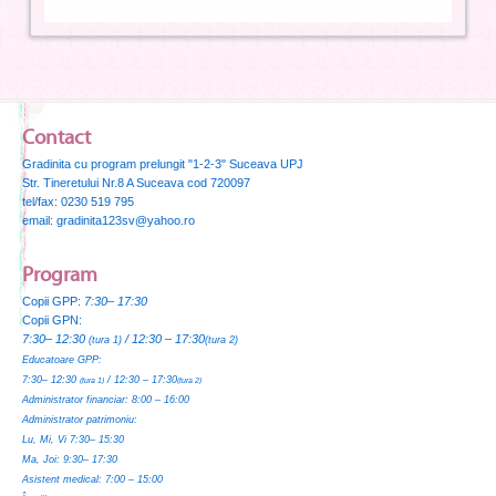
Contact
Gradinita cu program prelungit "1-2-3" Suceava UPJ
Str. Tineretului Nr.8 A Suceava cod 720097
tel/fax: 0230 519 795
email: gradinita123sv@yahoo.ro
Program
Copii GPP:
7:30– 17:30
Copii GPN:
7:30– 12:30
/ 12:30 – 17:30
(tura 1)
(tura 2)
Educatoare GPP:
7:30– 12:30
/ 12:30 – 17:30
(tura 1)
(tura 2)
Administrator financiar:
8:00 – 16:00
Administrator patrimoniu:
Lu, Mi, Vi 7:30– 15:30
Ma, Joi: 9:30– 17:30
Asistent medical:
7:00 – 15:00